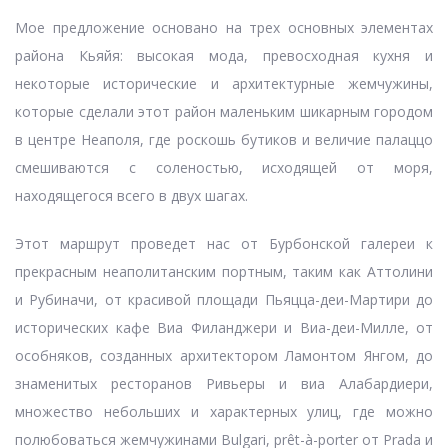
Мое предложение основано на трех основных элементах
района Кьяйя: высокая мода, превосходная кухня и
некоторые исторические и архитектурные жемчужины,
которые сделали этот район маленьким шикарным городом
в центре Неаполя, где роскошь бутиков и величие палаццо
смешиваются с соленостью, исходящей от моря,
находящегося всего в двух шагах.
Этот маршрут проведет нас от Бурбонской галереи к
прекрасным неаполитанским портным, таким как Аттолини
и Рубиначи, от красивой площади Пьяцца-деи-Мартири до
исторических кафе Виа Филанджери и Виа-деи-Милле, от
особняков, созданных архитектором Ламонтом Янгом, до
знаменитых ресторанов Ривьеры и виа Алабардиери,
множество небольших и характерных улиц, где можно
полюбоваться жемчужинами Bulgari, prêt-à-porter от Prada и