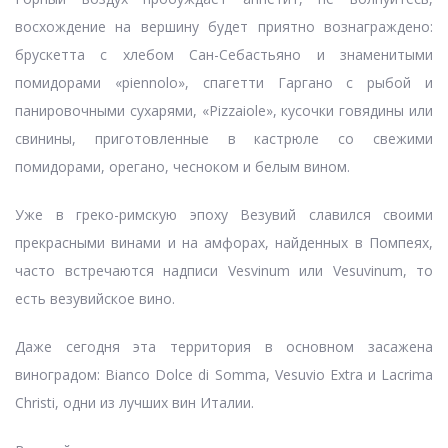
восхождение на вершину будет приятно вознаграждено:
брускетта с хлебом Сан-Себастьяно и знаменитыми
помидорами «piennolo», спагетти Гаргано с рыбой и
панировочными сухарями, «Pizzaiole», кусочки говядины или
свинины, приготовленные в кастрюле со свежими
помидорами, орегано, чесноком и белым вином.
Уже в греко-римскую эпоху Везувий славился своими
прекрасными винами и на амфорах, найденных в Помпеях,
часто встречаются надписи Vesvinum или Vesuvinum, то
есть везувийское вино.
Даже сегодня эта территория в основном засажена
виноградом: Bianco Dolce di Somma, Vesuvio Extra и Lacrima
Christi, одни из лучших вин Италии.