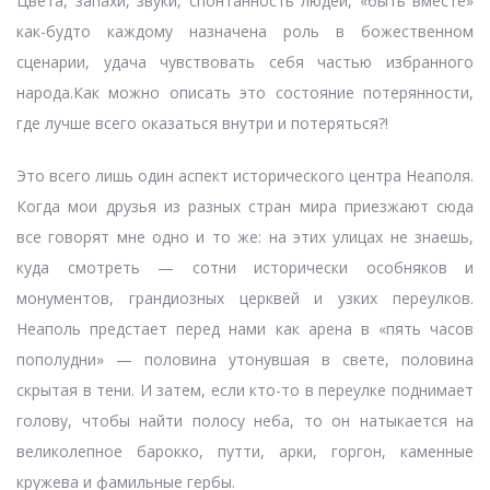
Цвета, запахи, звуки, спонтанность людей, «быть вместе»
как-будто каждому назначена роль в божественном
сценарии, удача чувствовать себя частью избранного
народа.Как можно описать это состояние потерянности,
где лучше всего оказаться внутри и потеряться?!
Это всего лишь один аспект исторического центра Неаполя.
Когда мои друзья из разных стран мира приезжают сюда
все говорят мне одно и то же: на этих улицах не знаешь,
куда смотреть — сотни исторически особняков и
монументов, грандиозных церквей и узких переулков.
Неаполь предстает перед нами как арена в «пять часов
пополудни» — половина утонувшая в свете, половина
скрытая в тени. И затем, если кто-то в переулке поднимает
голову, чтобы найти полосу неба, то он натыкается на
великолепное барокко, путти, арки, горгон, каменные
кружева и фамильные гербы.