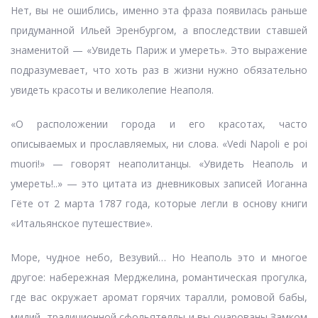
Нет, вы не ошиблись, именно эта фраза появилась раньше
придуманной Ильей Эренбургом, а впоследствии ставшей
знаменитой — «Увидеть Париж и умереть». Это выражение
подразумевает, что хоть раз в жизни нужно обязательно
увидеть красоты и великолепие Неаполя.
«О расположении города и его красотах, часто
описываемых и прославляемых, ни слова. «Vedi Napoli e poi
muori!» — говорят неаполитанцы. «Увидеть Неаполь и
умереть!..» — это цитата из дневниковых записей Иоганна
Гёте от 2 марта 1787 года, которые легли в основу книги
«Итальянское путешествие».
Море, чудное небо, Везувий… Но Неаполь это и многое
другое: набережная Мерджелина, романтическая прогулка,
где вас окружает аромат горячих таралли, ромовой бабы,
мидий, традиционной сфольятеллы и вы очарованы Замком